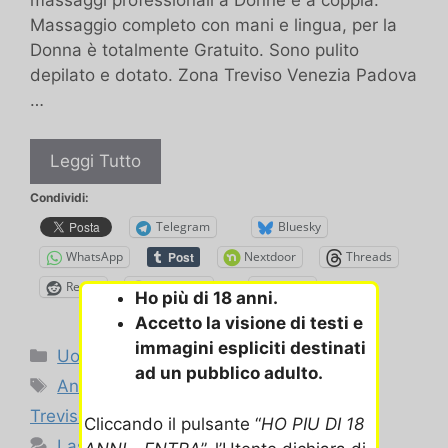
massaggi professionali a Donne e a coppia.
Massaggio completo con mani e lingua, per la
Donna è totalmente Gratuito. Sono pulito
depilato e dotato. Zona Treviso Venezia Padova
…
Massaggio
Leggi Tutto
incontro
Condividi:
Donne
Telegram
Bluesky
e
WhatsApp
Nextdoor
Threads
Coppia
Reddit
Mastodon
E-mail
Ho più di 18 anni.
Accetto la visione di testi e
immagini espliciti destinati
Categorie
Uomo cerca Donne
ad un pubblico adulto.
Tag
Annunci Padova e provincia
,
Annunci
Treviso e provincia
,
Annunci Venezia
Cliccando il pulsante “
HO PIU DI 18
Lascia un commento