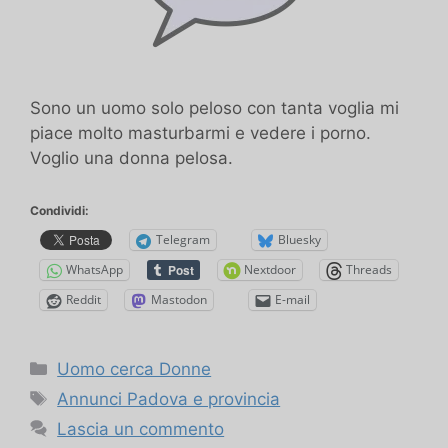
Sono un uomo solo peloso con tanta voglia mi
piace molto masturbarmi e vedere i porno.
Voglio una donna pelosa.
Condividi:
Telegram
Bluesky
WhatsApp
Nextdoor
Threads
Reddit
Mastodon
E-mail
Categorie
Uomo cerca Donne
Tag
Annunci Padova e provincia
Lascia un commento