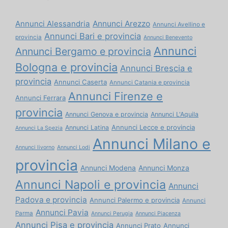
Annunci Alessandria
Annunci Arezzo
Annunci Avellino e
Annunci Bari e provincia
provincia
Annunci Benevento
Annunci
Annunci Bergamo e provincia
Bologna e provincia
Annunci Brescia e
provincia
Annunci Caserta
Annunci Catania e provincia
Annunci Firenze e
Annunci Ferrara
provincia
Annunci Genova e provincia
Annunci L'Aquila
Annunci Lecce e provincia
Annunci Latina
Annunci La Spezia
Annunci Milano e
Annunci livorno
Annunci Lodi
provincia
Annunci Modena
Annunci Monza
Annunci Napoli e provincia
Annunci
Padova e provincia
Annunci Palermo e provincia
Annunci
Annunci Pavia
Parma
Annunci Perugia
Annunci Piacenza
Annunci Pisa e provincia
Annunci Prato
Annunci