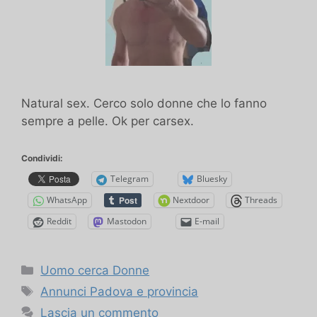
Natural sex. Cerco solo donne che lo fanno
sempre a pelle. Ok per carsex.
Condividi:
Telegram
Bluesky
WhatsApp
Nextdoor
Threads
Reddit
Mastodon
E-mail
Categorie
Uomo cerca Donne
Tag
Annunci Padova e provincia
Lascia un commento