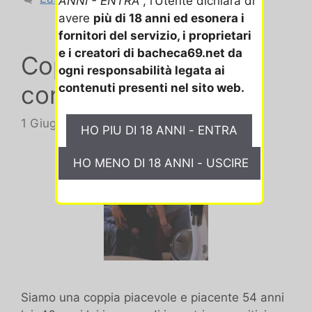
ANNI - ENTRA
”, l’Utente dichiara di
avere
più di 18 anni ed esonera i
fornitori del servizio, i proprietari
e i creatori di bacheca69.net da
Coppia novizia per
ogni responsabilità legata ai
conoscenze nuove
contenuti presenti nel sito web.
1 Giugno 2024
Siamo una coppia piacevole e piacente 54 anni