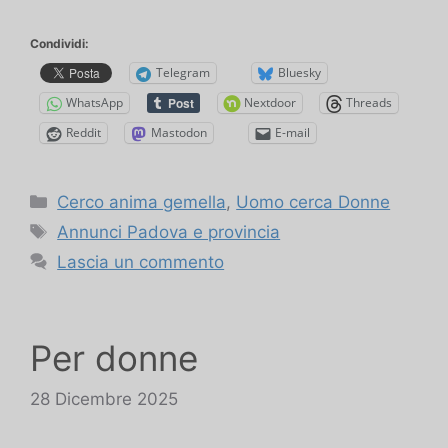
Condividi:
Telegram
Bluesky
WhatsApp
Nextdoor
Threads
Reddit
Mastodon
E-mail
Categorie
Cerco anima gemella
,
Uomo cerca Donne
Tag
Annunci Padova e provincia
Lascia un commento
Per donne
28 Dicembre 2025