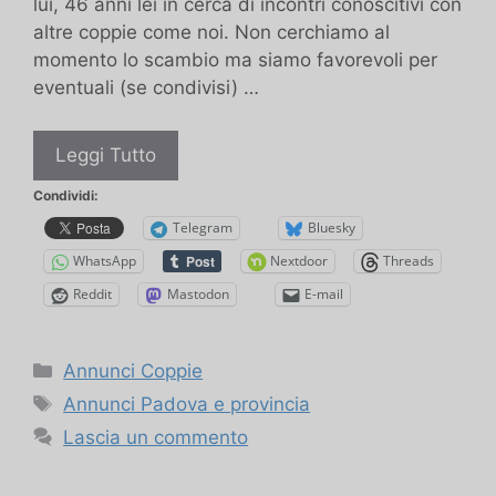
lui, 46 anni lei in cerca di incontri conoscitivi con
altre coppie come noi. Non cerchiamo al
momento lo scambio ma siamo favorevoli per
eventuali (se condivisi) …
Coppia
Leggi Tutto
novizia
Condividi:
per
Telegram
Bluesky
conoscenze
WhatsApp
Nextdoor
Threads
nuove
Reddit
Mastodon
E-mail
Categorie
Annunci Coppie
Tag
Annunci Padova e provincia
Lascia un commento