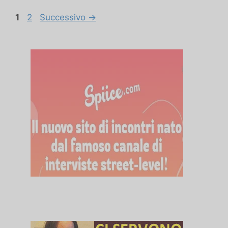
Pagina
Pagina
1
2
Successivo
→