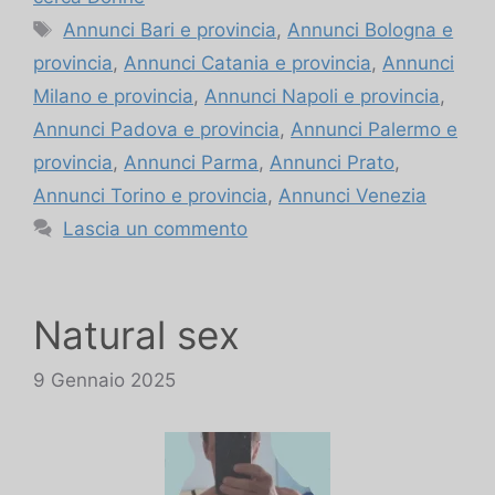
Tag
Annunci Bari e provincia
,
Annunci Bologna e
provincia
,
Annunci Catania e provincia
,
Annunci
Milano e provincia
,
Annunci Napoli e provincia
,
Annunci Padova e provincia
,
Annunci Palermo e
provincia
,
Annunci Parma
,
Annunci Prato
,
Annunci Torino e provincia
,
Annunci Venezia
Lascia un commento
Natural sex
9 Gennaio 2025