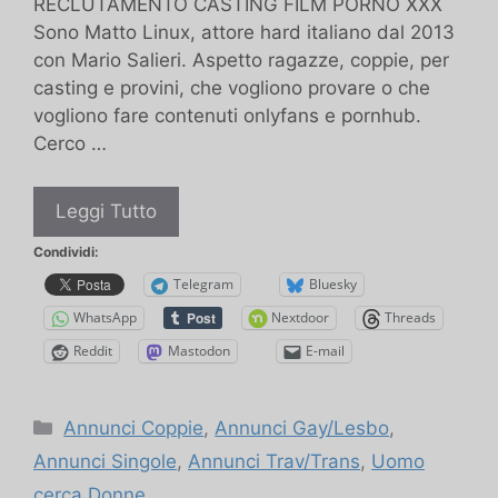
RECLUTAMENTO CASTING FILM PORNO XXX
Sono Matto Linux, attore hard italiano dal 2013
con Mario Salieri. Aspetto ragazze, coppie, per
casting e provini, che vogliono provare o che
vogliono fare contenuti onlyfans e pornhub.
Cerco …
Casting
Leggi Tutto
per
Condividi:
film
Telegram
Bluesky
per
WhatsApp
Nextdoor
Threads
adulti
–
Reddit
Mastodon
E-mail
Alla
ricerca
Categorie
Annunci Coppie
,
Annunci Gay/Lesbo
,
di
nuovi
Annunci Singole
,
Annunci Trav/Trans
,
Uomo
talenti
cerca Donne