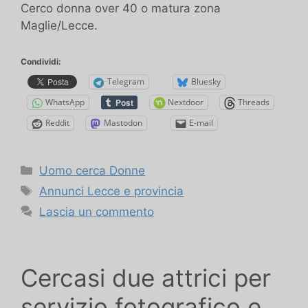
Cerco donna over 40 o matura zona
Maglie/Lecce.
Condividi:
Telegram
Bluesky
WhatsApp
Nextdoor
Threads
Reddit
Mastodon
E-mail
Categorie
Uomo cerca Donne
Tag
Annunci Lecce e provincia
Lascia un commento
Cercasi due attrici per
servizio fotografico e