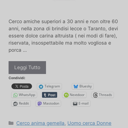
Cerco amiche superiori a 30 anni e non oltre 60
anni, nella zona di brindisi lecce o Taranto, devi
essere dolce carina altruista ( nei modi di fare),
riservata, insospettabile ma molto vogliosa e
porca …
Cerco
Leggi Tutto
Amiche
Condividi:
Telegram
Bluesky
WhatsApp
Nextdoor
Threads
Reddit
Mastodon
E-mail
Categorie
Cerco anima gemella
,
Uomo cerca Donne