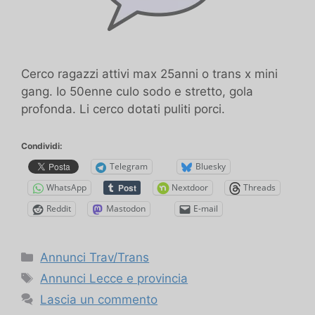
Cerco ragazzi attivi max 25anni o trans x mini
gang. Io 50enne culo sodo e stretto, gola
profonda. Li cerco dotati puliti porci.
Condividi:
Telegram
Bluesky
WhatsApp
Nextdoor
Threads
Reddit
Mastodon
E-mail
Categorie
Annunci Trav/Trans
Tag
Annunci Lecce e provincia
Lascia un commento