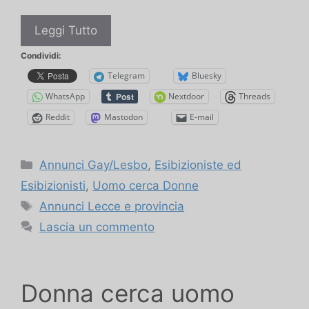
Cercasi
Leggi Tutto
due
Condividi:
attrici
Telegram
Bluesky
per
WhatsApp
Nextdoor
Threads
servizio
fotografico
Reddit
Mastodon
E-mail
e
riprese
Categorie
Annunci Gay/Lesbo
,
Esibizioniste ed
video
Esibizionisti
,
Uomo cerca Donne
Tag
Annunci Lecce e provincia
Lascia un commento
Donna cerca uomo