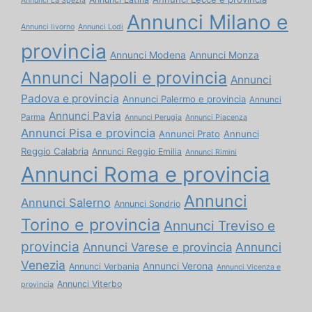
Annunci La Spezia
Annunci Milano e
Annunci livorno
Annunci Lodi
provincia
Annunci Modena
Annunci Monza
Annunci Napoli e provincia
Annunci
Padova e provincia
Annunci Palermo e provincia
Annunci
Annunci Pavia
Parma
Annunci Perugia
Annunci Piacenza
Annunci Pisa e provincia
Annunci Prato
Annunci
Reggio Calabria
Annunci Reggio Emilia
Annunci Rimini
Annunci Roma e provincia
Annunci
Annunci Salerno
Annunci Sondrio
Torino e provincia
Annunci Treviso e
provincia
Annunci
Annunci Varese e provincia
Venezia
Annunci Verona
Annunci Verbania
Annunci Vicenza e
Annunci Viterbo
provincia