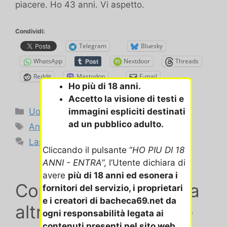
piacere. Ho 43 anni. Vi aspetto.
Condividi:
Telegram
Bluesky
WhatsApp
Nextdoor
Threads
Reddit
Mastodon
E-mail
Ho più di 18 anni.
Accetto la visione di testi e
Categorie
Uomo cerca Donne
immagini espliciti destinati
ad un pubblico adulto.
Tag
Annunci Lecce e provincia
Lascia un commento
Cliccando il pulsante “
HO PIU DI 18
ANNI - ENTRA
”, l’Utente dichiara di
avere
più di 18 anni ed esonera i
Coppia pugliese cerca
fornitori del servizio, i proprietari
e i creatori di bacheca69.net da
altre coppie o singole
ogni responsabilità legata ai
contenuti presenti nel sito web.