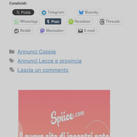
Condividi:
cerca
Telegram
Bluesky
altre
WhatsApp
Nextdoor
Threads
coppie
o
Reddit
Mastodon
E-mail
singole
Categorie
Annunci Coppie
Tag
Annunci Lecce e provincia
Lascia un commento